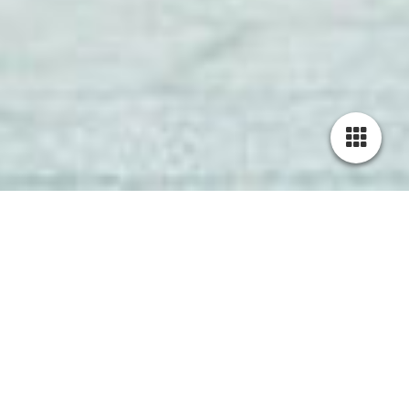
Cookie-Einstellungen
Diese Webseite verwendet Cookies, um Besuchern ein optimales
Nutzererlebnis zu bieten. Bestimmte Inhalte von Drittanbietern werden
nur angezeigt, wenn die entsprechende Option aktiviert ist. Die
Datenverarbeitung kann dann auch in einem Drittland erfolgen.
Weitere Informationen hierzu in der Datenschutzerklärung.
Technisch notwendige
Diese Cookies sind zum Betrieb der Webseite notwendig, z.B. zum
Schutz vor Hackerangriffen und zur Gewährleistung eines
konsistenten und der Nachfrage angepassten Erscheinungsbilds der
Seite.