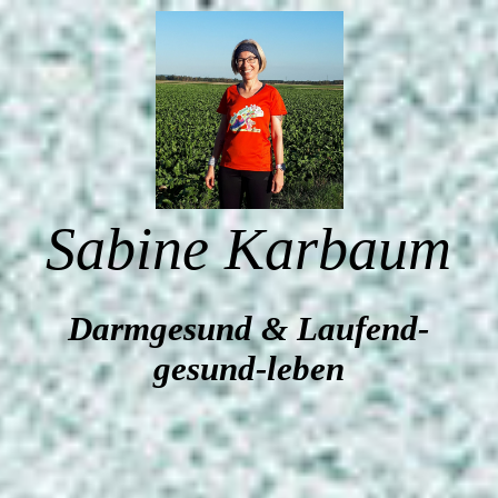
STARTSEITE
Kurse/ Angebote
Sabine Karbaum
ÜBER MICH
Qualifikationen/ Zusatzausbildungen
Darmgesund & Laufend-
gesund-leben
GALERIE